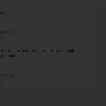
rance
ներ › Այլ
լիսի
ՍԵՐԵՆ, ԳԵՐՄԱՆԵՐԵՆ և ԻՍՊԱՆԵՐԵՆ լեզվի
Երևանում
ոն
ներ › Այլ
լիսի