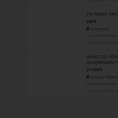
The Tightest Tole
200֏
Աշտարակ
Այլ հայտարարություն
Թարմացված է 30 հու
ԱՆԳԼԵՐԵՆ, ՌՈՒ
դասընթացներ 
27 000֏
Երևան, Կենտր
Այլ հայտարարություն
Թարմացված է 28 հու