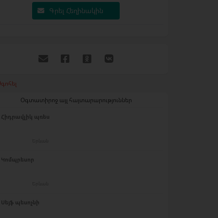
Գրել Հեղինակին
գոհել
Օգտատիրոջ այլ հայտարարություններ
Հիդրավլիկ պռես
Երևան
Կոմպրեսոր
Երևան
Սեյֆ պեսոչնի