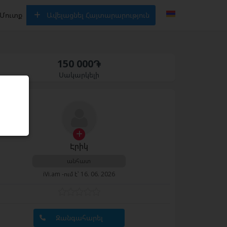
Մուտք
Ավելացնել Հայտարարություն
150 000֏
Սակարկելի
Էրիկ
անհատ
iVi.am -ում է՝ 16. 06. 2026
Զանգահարել