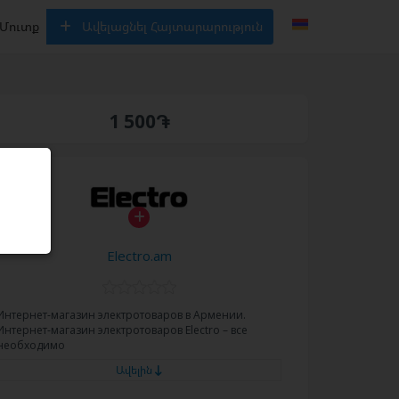
Մուտք
Ավելացնել Հայտարարություն
1 500֏
Electro.am
Интернет-магазин электротоваров в Армении.
Интернет-магазин электротоваров Electro – все
необходимо
Ավելին