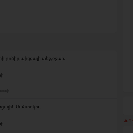
ի,թոնիր,պիցցայի փեջ,օջախ
նի
ստոսի
ցային Սանտոկու,
Դժ
նի