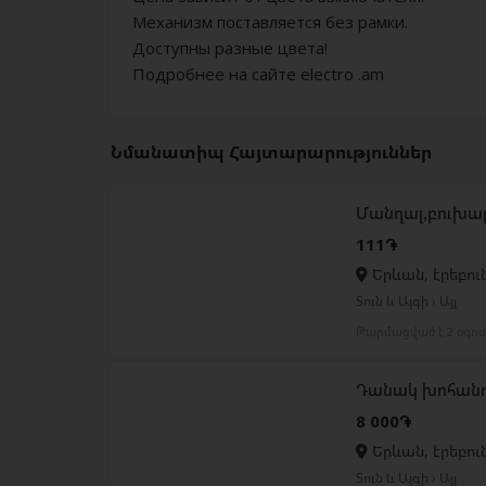
Механизм поставляется без рамки.
Доступны разные цвета!
Подробнее на сайте electro .am
Նմանատիպ Հայտարարություններ
Մանղալ,բուխար
111֏
Երևան, էրեբու
Տուն և Այգի › Այլ
Թարմացված է 2 օգո
Դանակ խոհանո
8 000֏
Երևան, էրեբու
Տուն և Այգի › Այլ