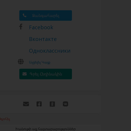
Զանգահարել
Facebook
Вконтакте
Одноклассники
Այցելել Կայք
Գրել Հեղինակին
գոհել
Խանութի այլ հայտարարություններ