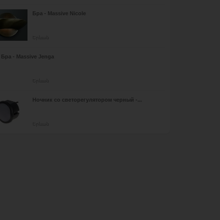
Бра - Massive Nicole
Երևան
Бра - Massive Jenga
Երևան
Ночник со светорегулятором черный -...
Երևան