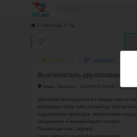
›
Տուն և Այգի
›
Այլ
Ընդգծել
Ամրացնել
Выключатель двухклавишный - 
Երևան , Արաբկիր
|
26.09.2018 | N 8287 |
3263 
Механизм монтируется в стандартную уста
распорных лапок либо на винтах. Контактн
подключение проводов. Увеличенная площад
соединения и минимизирует потери.
Производитель: Legrand
Цена зависит от цвета выключателя.