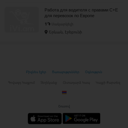
Работа для водителя с правами C+E
для перевозок по Европе
1֏
Սակարկելի
Երևան, էրեբունի
Բիզնես էջեր
Ծառայություններ
Օգնություն
Գովազդ Կայքում
Տեղեկանք
Հետադարձ Կապ
Կայքի Քարտեզ
Շուտով