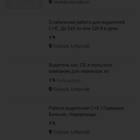
Ստեփանակերտ
Стабильная работа для водителей
C+E. До 510 зл или 120 € в день
1֏
Երևան, էրեբունի
Водитель кат. CE в польскую
компанию для перевозок по
территории Европы
1֏
Սակարկելի
Երևան, էրեբունի
Работа водителем C+E | Германия,
Бельгия, Нидерланды
1֏
Երևան, էրեբունի