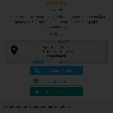
1 կարծիք
Smart Shop - Խանութ սրահ և մասնագիտացված սերվիս
կենտրոն: Սմարթֆոններ, Նոութբուքեր, Խաղային
համակարգե
Ավելին
Երևան, Մովսես
Խորենացի փողոց, 33
Քարտեզում
Զանգահարել
Այցելել Կայք
Գրել Հեղինակին
Նմանատիպ Հայտարարություններ