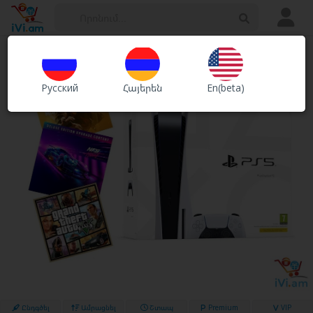
Հայտարարություններ
Խանութներ
Русский
Հայերեն
En(beta)
Ծառայություններ
Ընդգծել
Ամրացնել
Շտապ
Premium
VIP