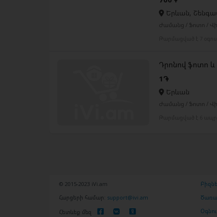
Երևան, Շենգա
Ժամանց / Ֆոտո / Վի
Թարմացված է 7 օգո
Դրոնով ֆոտո և
1֏
Երևան
Ժամանց / Ֆոտո / Վի
Թարմացված է 6 ապր
© 2015-2023 iVi.am
Բիզնե
Հարցերի համար:
support@ivi.am
Ծառայ
Օգնու
Հետևեք մեզ