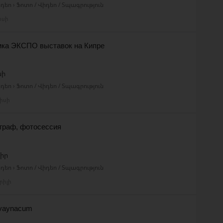
դեո › Ֆոտո / Վիդեո / Տպագրություն
իսի
мка ЭКСПО выставок на Кипре
նի
դեո › Ֆոտո / Վիդեո / Տպագրություն
իսի
граф, фотосессия
իր
դեո › Ֆոտո / Վիդեո / Տպագրություն
րիլի
 tvaynacum