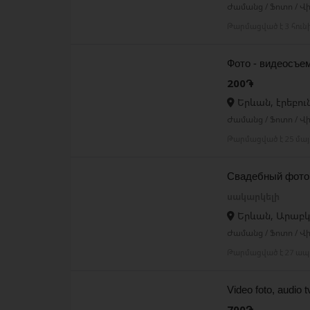
Ժամանց / Ֆոտո / Վի
Թարմացված է 3 հուն
Фото - видеосъе
200֏
Երևան, էրեբու
Ժամանց / Ֆոտո / Վի
Թարմացված է 25 մայ
Свадебный фото
սակարկելի
Երևան, Արաբկ
Ժամանց / Ֆոտո / Վի
Թարմացված է 27 ապ
Video foto, audio
700֏