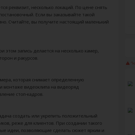
тся реквизит, несколько локаций. По цене снять
постановочный. Если вы заказывайте такой
кино. Считайте, вы получите настоящий маленький
ри этом запись делается на несколько камер,
торон и ракурсов.
Դժ
камера, которая снимает определенную
и монтаже видеоклипа на видеоряд
ление стоп-кадров.
адача создать или укрепить положительный
ков, реже для клиентов. При создании такого
ные идеи, позволяющие сделать сюжет ярким и