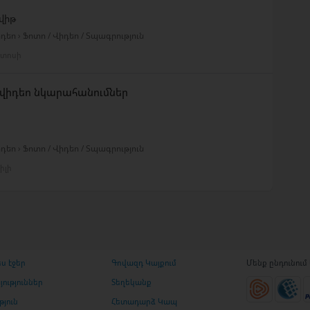
վիթ
դեո › Ֆոտո / Վիդեո / Տպագրություն
ստոսի
 վիդեո նկարահանումներ
դեո › Ֆոտո / Վիդեո / Տպագրություն
իլի
ս էջեր
Գովազդ Կայքում
Մենք ընդունում
ություններ
Տեղեկանք
թյուն
Հետադարձ Կապ