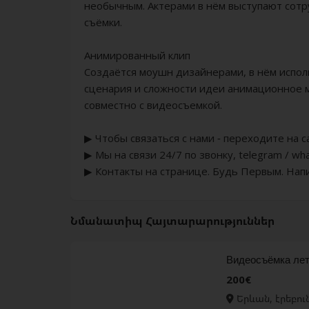
необычным. Актерами в нём выступают сотр
съёмки.
Анимированный клип
Создаётся моушн дизайнерами, в нём испол
сценария и сложности идеи анимационное 
совместно с видеосъемкой.
▶ Чтобы связаться с нами - переходите на 
▶ Мы на связи 24/7 по звонку, telegram / wha
▶ Контакты на странице. Будь Первым. Нап
Նմանատիպ Հայտարարություններ
Видеосъёмка лет
200€
Երևան, էրեբու