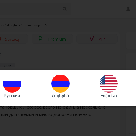
ո / Վիդեո / Տպագրություն
Շտապ
Premium
VIP
е
 այսօր 1
ация:
Русский
Հայերեն
En(beta)
риантов съёмки музыкального клипа. для такого
тановщик и скорее всего не один, а нескольких
ции для съёмки и много дополнительных