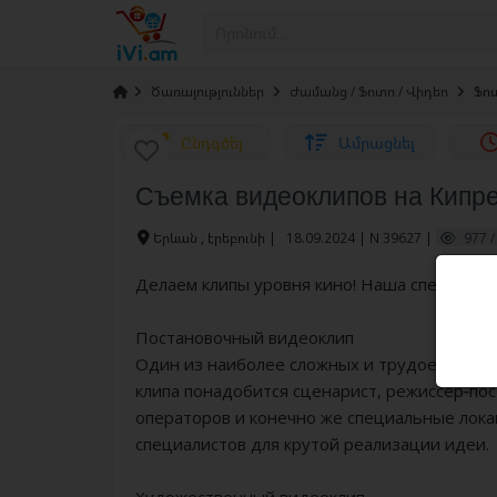
›
Ծառայություններ
›
Ժամանց / Ֆոտո / Վիդեո
›
Ֆոտ
Ընդգծել
Ամրացնել
Съемка видеоклипов на Кипр
Երևան , էրեբունի
|
18.09.2024 | N 39627 |
977 /
Делаем клипы уровня кино! Наша специализ
Постановочный видеоклип
Один из наиболее сложных и трудоемких ва
клипа понадобится сценарист, режиссер-пос
операторов и конечно же специальные лока
специалистов для крутой реализации идеи.