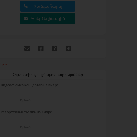
Զանգահարել
Գրել Հեղինակին
գոհել
Օգտատիրոջ այլ հայտարարություններ
Видеосъемка концертов на Кипре...
Երևան
Репортажная съемка на Кипре...
Երևան