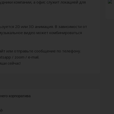
удники компании, а офис служит локацией для
ьзуется 2D или 3D анимация. В зависимости от
музыкальное видео может комбинироваться
сайт или отправьте сообщение по телефону.
tsapp / zoom / e-mail.
иши сейчас!
него корпоратива
նի