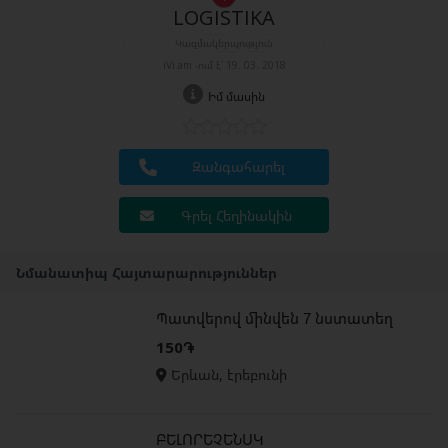
LOGISTIKA
Կազմակերպություն
iVi.am -ում է՝ 19. 03. 2018
Իմ մասին
Զանգահարել
Գրել Հեղինակին
Նմանատիպ Հայտարարություններ
Պատվերով մինվեն 7 նստատեղ
150֏
Երևան, էրեբունի
ԲԵԼՈՐԵՉԵՆՍԿ