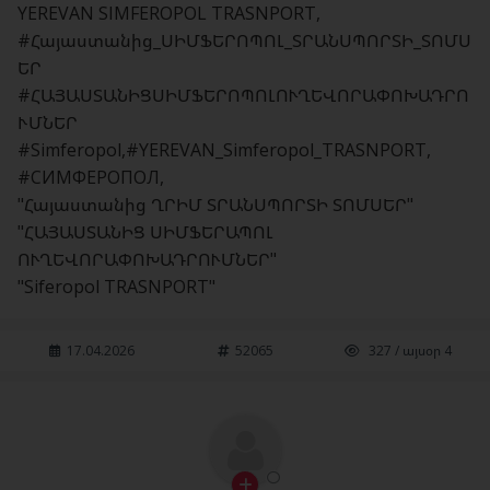
YEREVAN SIMFEROPOL TRASNPORT,
#Հայաստանից_ՍԻՄՖԵՐՈՊՈԼ_ՏՐԱՆՍՊՈՐՏԻ_ՏՈՄՍ
ԵՐ
#ՀԱՅԱՍՏԱՆԻՑՍԻՄՖԵՐՈՊՈԼՈՒՂԵՎՈՐԱՓՈԽԱԴՐՈ
ՒՄՆԵՐ
#Simferopol,#YEREVAN_Simferopol_TRASNPORT,
#СИМФЕРОПОЛ,
"Հայաստանից ՂՐԻՄ ՏՐԱՆՍՊՈՐՏԻ ՏՈՄՍԵՐ"
"ՀԱՅԱՍՏԱՆԻՑ ՍԻՄՖԵՐԱՊՈԼ
ՈՒՂԵՎՈՐԱՓՈԽԱԴՐՈՒՄՆԵՐ"
"Siferopol TRASNPORT"
17.04.2026
52065
327 / այսօր 4