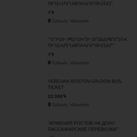
ՈՒՂԵՎՈՐԱՓՈԽԱԴՐՈՒՄՆԵՐ
1֏
Երևան, Կենտրոն
"ՂՐԻՄԻ ԹԵՐԱԿՂԻ ՏՐԱՆՍՊՈՐՏՈՎ
ՈՒՂԵՎՈՐԱՓՈԽԱԴՐՈՒՄՆԵՐ"
1֏
Երևան, Կենտրոն
YEREVAN ROSTOV-ON-DON BUS
TICKET
22 000֏
Երևան, Կենտրոն
"АРМЕНИЯ РОСТОВ НА ДОНУ
ПАССАЖИРСКИЕ ПЕРЕВОЗКИ"