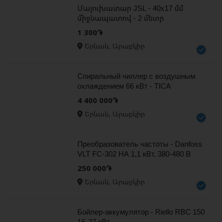
Մալուխատար JSL - 40x17 մմ
միջնապատով - 2 մետր
1 300֏
Երևան, Արաբկիր
Спиральный чиллер с воздушным
охлаждением 66 кВт - TICA
4 400 000֏
Երևան, Արաբկիր
Преобразователь частоты - Danfoss
VLT FC-302 НА 1,1 кВт, 380-480 В
250 000֏
Երևան, Արաբկիր
Бойлер-аккумулятор - Riello RBC 150
1S 27 кВт