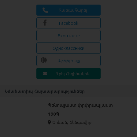
Զանգահարել
Facebook
Вконтакте
Одноклассники
Այցելել Կայք
Գրել Հեղինակին
Նմանատիպ Հայտարարություններ
Պենոպլաստ փրփրապլաստ
190֏
Երևան, Շենգավիթ