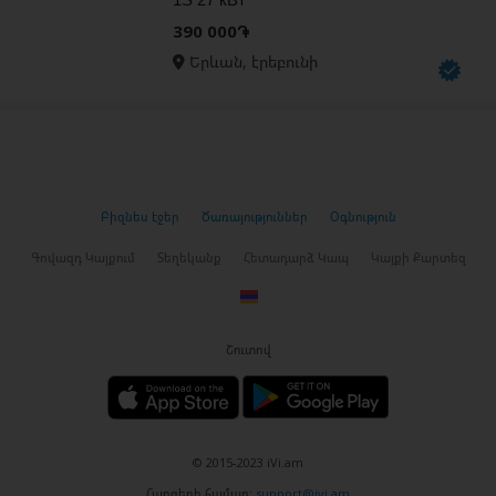
390 000֏
Երևան, էրեբունի
Բիզնես էջեր
Ծառայություններ
Օգնություն
Գովազդ Կայքում
Տեղեկանք
Հետադարձ Կապ
Կայքի Քարտեզ
Շուտով
© 2015-2023 iVi.am
Հարցերի համար:
support@ivi.am