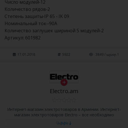
Число модулей-12
Количество рядов-2
Степень защиты-IP 65 - IK 09
Номинальный ток--90А
Количество заглушек шириной 5 модулей-2
Артикул: 601982
17.01.2018
5922
3849 / այսօր 1
Electro.am
Интернет-магазин электротоваров в Армении. Интернет-
магазин электротоваров Electro – все необходимо
Ավելին