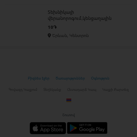
Տեխնիկայի
վերանորոգում,կենցաղային
տեխնիկայի վերանորոգում
10֏
Երևան, Կենտրոն
Բիզնես էջեր
Ծառայություններ
Օգնություն
Գովազդ Կայքում
Տեղեկանք
Հետադարձ Կապ
Կայքի Քարտեզ
Շուտով