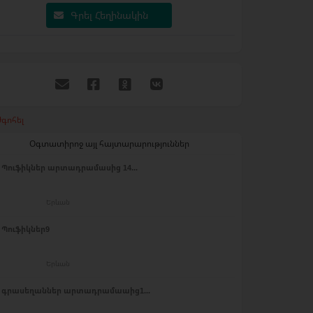
Գրել Հեղինակին
գոհել
Օգտատիրոջ այլ հայտարարություններ
Պուֆիկներ արտադրամասից 14...
Երևան
Պուֆիկներ9
Երևան
գրասեղաններ արտադրամաաից1...