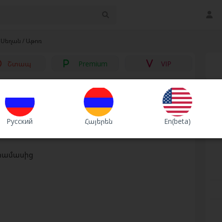
Սեղան / Աթոռ
Շտապ
Premium
VIP
ց
սօր 2
Русский
Հայերեն
En(beta)
ր
դրամասից