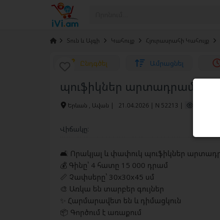
›
Տուն և Այգի
›
Կահույք
›
Հյուրասրահի Կահույք
›
Ընդգծել
Ամրացնել
պուֆիկներ արտադրամասի
Երևան , Ավան
|
21.04.2026 | N 52213 |
280 / այ
Նո
Վիճակը:
🛋️ Որակյալ և փափուկ պուֆիկներ արտա
💰 Գինը՝ 4 հատը 15 000 դրամ
📏 Չափսերը՝ 30x30x45 սմ
🎨 Առկա են տարբեր գույներ
✨ Հարմարավետ են և դիմացկուն
📦 Գործում է առաքում