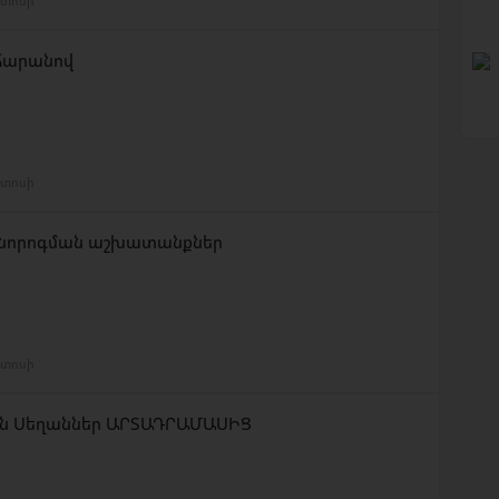
ստոսի
հարանով
ստոսի
անորոգման աշխատանքներ
ստոսի
ն Սեղաններ ԱՐՏԱԴՐԱՄԱՍԻՑ