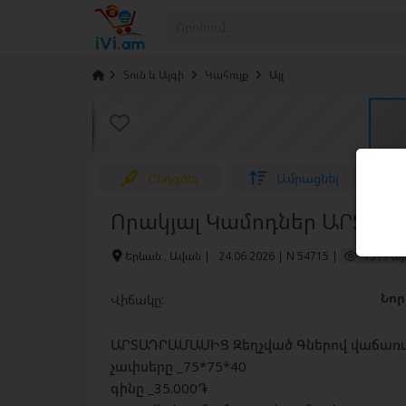
›
Տուն և Այգի
›
Կահույք
›
Այլ
Ընդգծել
Ամրացնել
Որակյալ Կամոդներ ԱՐՏԱ
Երևան , Ավան
|
24.06.2026 | N 54715 |
151 / այ
Նո
Վիճակը:
ԱՐՏԱԴՐԱՄԱՍԻՑ Զեղչված Գներով վաճառվո
չափսերը _75*75*40
գինը _35.000֏