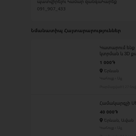
պատվիրելու համար զանգահարեք
091_907_433
Նմանատիպ Հայտարարություններ
Կատարում ենք 
կտրման և 3D
1 000֏
Երևան
Կահույք › Այլ
Թարմացված է 27 հու
Համակարգչի 
40 000֏
Երևան, Ավան
Կահույք › Այլ