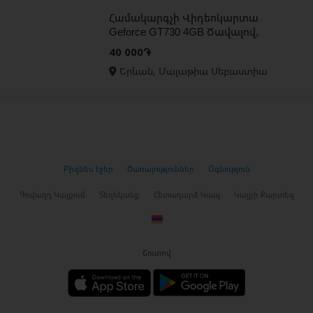
Համակարգչի Վիդեոկարտա
Geforce GT730 4GB Ծավալով,
իդեալական լավ վիճակում
40 000֏
Երևան, Մալաթիա Սեբաստիա
Բիզնես էջեր
Ծառայություններ
Օգնություն
Գովազդ Կայքում
Տեղեկանք
Հետադարձ Կապ
Կայքի Քարտեզ
Շուտով