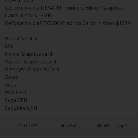
NEW STOCK :
GeForce Nvidia RTX4090 Founders Edition Graphics
Cards in stock : $400
GeForce NvidiaRTX5090 Graphics Cards in stock $1599
Brand :STOCK
Msi
Nvidia Graphics card
Radeon Graphics Card
Gigabyte Graphics Card
Zotac
Asus
PNY GPU
Evga GPU
Sapphire GPU
03.11.2025
48549
458 / այսօր 3