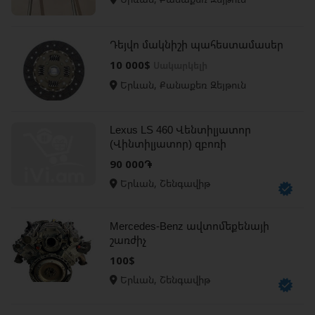
Դեյվո մակնիշի պահեստամասեր
10 000$
Սակարկելի
Երևան, Քանաքեռ Զեյթուն
Lexus LS 460 Վենտիլյատոր
(Վինտիլյատոր) զբոռի
90 000֏
Երևան, Շենգավիթ
Mercedes-Benz ավտոմեքենայի
շառժիչ
100$
Երևան, Շենգավիթ