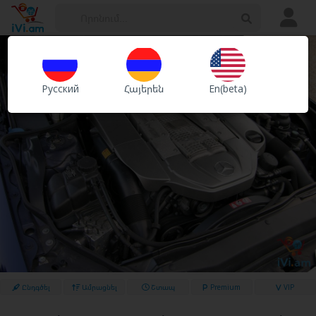
Հայտարարություններ
Խանութներ
Русский
Հայերեն
En(beta)
Ծառայություններ
Ընդգծել
Ամրացնել
Շտապ
Premium
VIP