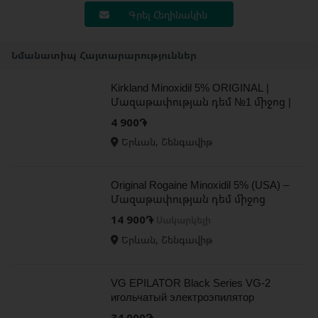
Գրել Հեղինակին
Նմանատիպ Հայտարարություններ
Kirkland Minoxidil 5% ORIGINAL |
Մազաթափության դեմ №1 միջոց |
Մազերի աճ, խտություն և վերակ
4 900֏
Երևան, Շենգավիթ
Original Rogaine Minoxidil 5% (USA) –
Մազաթափության դեմ միջոց
տղամարդկանց համար
14 900֏
Սակարկելի
Երևան, Շենգավիթ
VG EPILATOR Black Series VG-2
игольчатый электроэпилятор
ասեղային էպիլյատոր
34 000֏