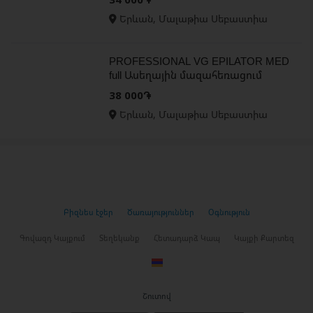
մազահեռացում էպիլյացիա
Երևան, Մալաթիա Սեբաստիա
PROFESSIONAL VG EPILATOR MED
full Ասեղային մազահեռացում
էպիլյատոր էպիլյացիա
38 000֏
Երևան, Մալաթիա Սեբաստիա
Բիզնես էջեր
Ծառայություններ
Օգնություն
Գովազդ Կայքում
Տեղեկանք
Հետադարձ Կապ
Կայքի Քարտեզ
Շուտով