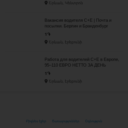
Երևան, Կենտրոն
Вакансия водителя C+E | Почта и
посылки. Берлин и Бранденбург
1֏
Երևան, էրեբունի
Работа для водителей C+E в Европе,
95–110 ЕВРО НЕТТО ЗА ДЕНЬ
1֏
Երևան, էրեբունի
Բիզնես էջեր
Ծառայություններ
Օգնություն