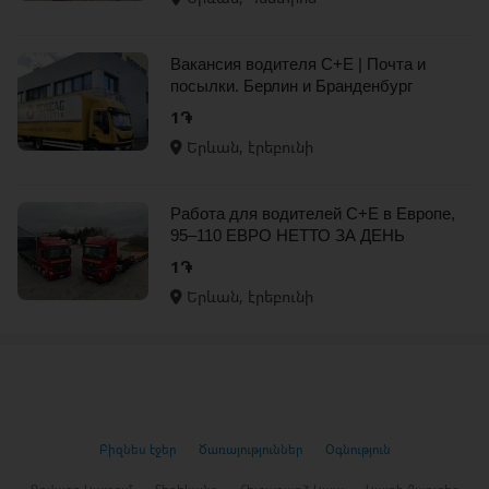
Вакансия водителя C+E | Почта и
посылки. Берлин и Бранденбург
1֏
Երևան, էրեբունի
Работа для водителей C+E в Европе,
95–110 ЕВРО НЕТТО ЗА ДЕНЬ
1֏
Երևան, էրեբունի
Բիզնես էջեր
Ծառայություններ
Օգնություն