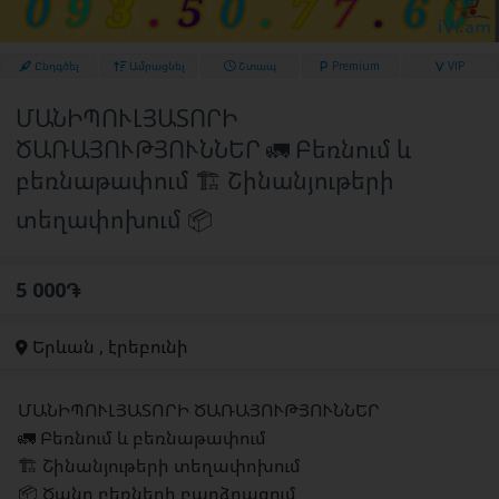
Ընդգծել
Ամրացնել
Շտապ
Premium
VIP
ՄԱՆԻՊՈՒԼՅԱՏՈՐԻ
ԾԱՌԱՅՈՒԹՅՈՒՆՆԵՐ 🚛 Բեռնում և
բեռնաթափում 🏗️ Շինանյութերի
տեղափոխում 📦
5 000֏
Երևան , էրեբունի
ՄԱՆԻՊՈՒԼՅԱՏՈՐԻ ԾԱՌԱՅՈՒԹՅՈՒՆՆԵՐ
🚛 Բեռնում և բեռնաթափում
🏗️ Շինանյութերի տեղափոխում
📦 Ծանր բեռների բարձրացում