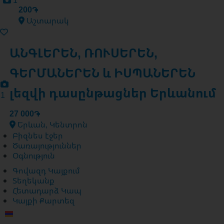
1
200֏
Աշտարակ
ԱՆԳԼԵՐԵՆ, ՌՈՒՍԵՐԵՆ,
ԳԵՐՄԱՆԵՐԵՆ և ԻՍՊԱՆԵՐԵՆ
լեզվի դասընթացներ Երևանում
1
27 000֏
Երևան, Կենտրոն
Բիզնես էջեր
Ծառայություններ
Օգնություն
Գովազդ Կայքում
Տեղեկանք
Հետադարձ Կապ
Կայքի Քարտեզ