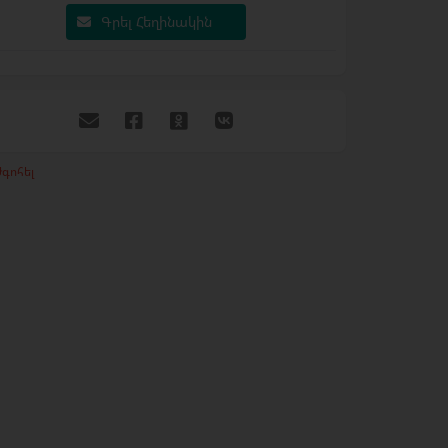
Գրել Հեղինակին
գոհել