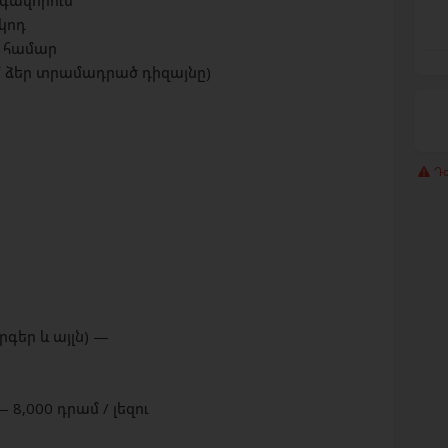
րգավորում
կոդ
ն համար
մ ձեր տրամադրած դիզայնը)
Դժ
րգեր և այլն) —
 8,000 դրամ / լեզու