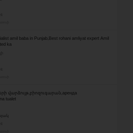
յլ
ստոսի
alist amil baba in Punjab,Best rohani amliyat expert Amil
ted ka
լի
յլ
ստոսի
րի վարձույթ,բիոզուգարան,аренда
a tualet
նյակ
յլ
ստոսի