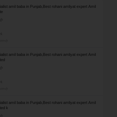
alist amil baba in Punjab,Best rohani amliyat expert Amil
te
լի
յլ
ստոսի
alist amil baba in Punjab,Best rohani amliyat expert Amil
ted
լի
յլ
ստոսի
alist amil baba in Punjab,Best rohani amliyat expert Amil
ted k
լի