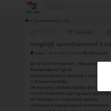
›
Ծառայություններ
›
Այլ
Ընդգծել
Ամրացնել
Կայքերի պատրաստում և ս
Երևան
|
07.05.2026 | N 52742 |
225 / այսօր 1
💻 Full Stack Development – Գնացուցակ
Ծրագրավորող՝ Աշխեն
Հաղորդակցություն՝ ցանկալի է գրավոր
🔹 Ծառայություններ
Ռեսպոնսիվ և ժամանակակից վեբ կայքերի 
Frontend և Backend ամբողջական զարգացո
API ինտեգրում և տվյալների մշակում
Անվտանգ մուտք/գրանցում (authentication)