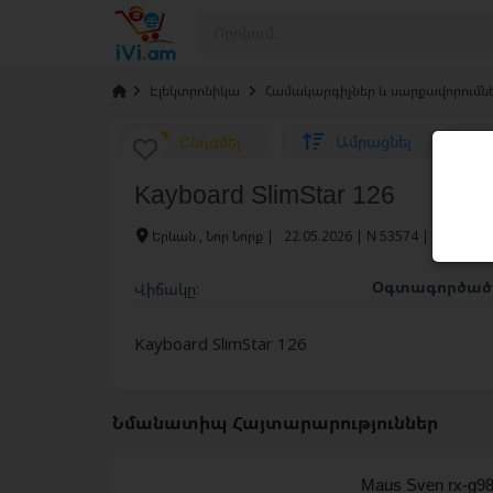
›
Էլեկտրոնիկա
›
Համակարգիչներ և սարքավորումն
Ընդգծել
Ամրացնել
Kayboard SlimStar 126
Երևան , Նոր Նորք
|
22.05.2026 | N 53574 |
213 /
Օգտագործա
Վիճակը:
Kayboard SlimStar 126
Նմանատիպ Հայտարարություններ
Maus Sven rx-g9