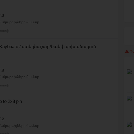
րք
ամակարգիչների համար
ստոսի
/ Kayboard / ստեղնաշար/Նաեվ պոխանակուն
Դժ
րք
ամակարգիչների համար
ստոսի
 to 2x8 pin
րք
ամակարգիչների համար
ստոսի