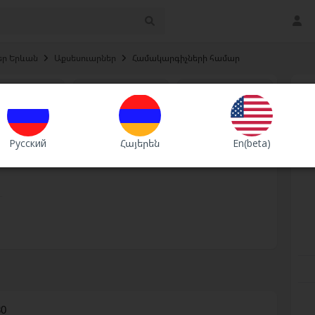
եր Երևան
›
Աքսեսուարներ
›
Համակարգիչների համար
Շտապ
Premium
VIP
Русский
Հայերեն
En(beta)
 այսօր 1
ծ
80