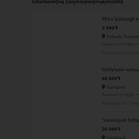
Նմանատիպ Հայտարարություններ
Ջինս կանացի 
3 500֏
Երևան, Նուբա
Հագուստ և Կոշիկ ›
Թարմացված է 12 հու
Երեկոյան ատլ
60 000֏
Աբովյան
Հագուստ և Կոշիկ ›
Թարմացված է 1 հուն
Դասական երեկ
20 000֏
Աբովյան