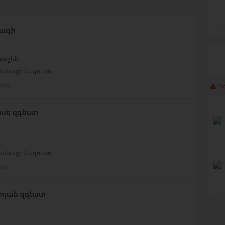
բագի
րաշեն
 Կանացի Հագուստ
նիսի
Դժ
ասե զգեստ
 Կանացի Հագուստ
իսի
ոյան զգեստ