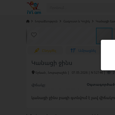
›
Նորաձևություն
›
Հագուստ և Կոշիկ
›
Կանացի Հա
Ընդգծել
Ամրացնել
Կանացի ջինս
Երևան , Նուբարաշեն
|
07.05.2026 | N 52746 |
2
Օգտագործա
վիճակը:
կանացի ջինս բագի գտնվում է լավ վիճակո