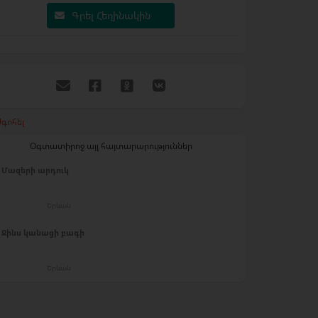
Գրել Հեղինակին
գոհել
Օգտատիրոջ այլ հայտարարություններ
Մազերի արդուկ
Երևան
Ջինս կանացի բագի
Երևան