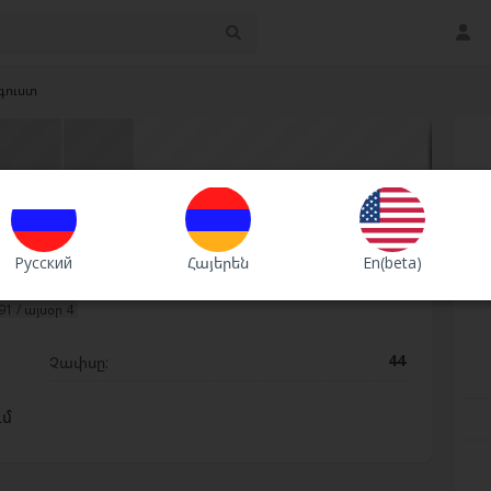
գուստ
Շտապ
Premium
VIP
Русский
Հայերեն
En(beta)
91 / այսօր 4
ծ
44
Չափսը:
ւմ