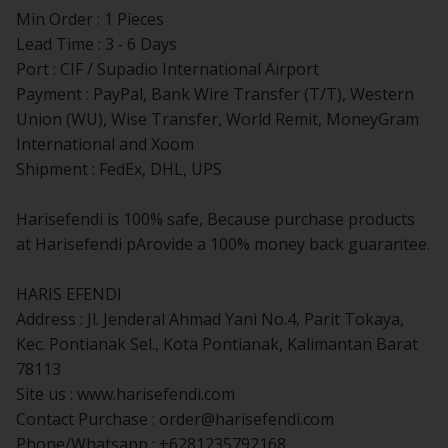
Min Order : 1 Pieces
Lead Time : 3 - 6 Days
Port : CIF / Supadio International Airport
Payment : PayPal, Bank Wire Transfer (T/T), Western
Union (WU), Wise Transfer, World Remit, MoneyGram
International and Xoom
Shipment : FedEx, DHL, UPS
Harisefendi is 100% safe, Because purchase products
at Harisefendi pArovide a 100% money back guarantee.
HARIS EFENDI
Address : Jl. Jenderal Ahmad Yani No.4, Parit Tokaya,
Kec. Pontianak Sel., Kota Pontianak, Kalimantan Barat
78113
Site us : www.harisefendi.com
Contact Purchase :
order@harisefendi.com
Phone/Whatsapp : +6281235792168