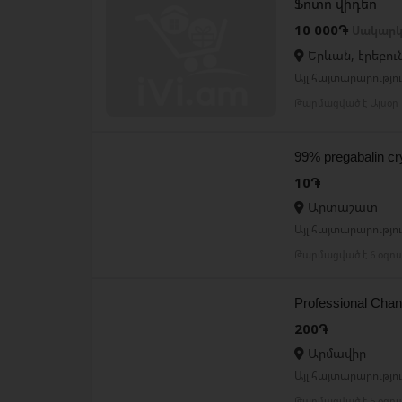
Ֆոտո վիդեո
10 000֏
Սակարկ
Երևան, էրեբու
Այլ հայտարարություն
Թարմացված է Այսօր 
99% pregabalin cr
10֏
Արտաշատ
Այլ հայտարարություն
Թարմացված է 6 օգո
Professional Chan
200֏
Արմավիր
Այլ հայտարարություն
Թարմացված է 5 օգո