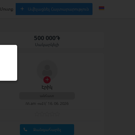
Մուտք
Ավելացնել Հայտարարություն
500 000֏
Սակարկելի
Էրիկ
անհատ
iVi.am -ում է՝ 16. 06. 2026
Զանգահարել