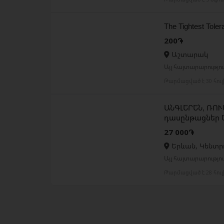
The Tightest Tole
200֏
Աշտարակ
Այլ հայտարարություն
Թարմացված է 30 հու
ԱՆԳԼԵՐԵՆ, ՌՈՒ
դասընթացներ 
27 000֏
Երևան, Կենտր
Այլ հայտարարություն
Թարմացված է 28 հու