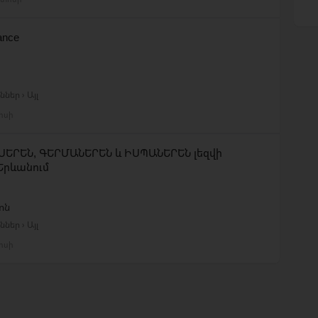
rance
ներ › Այլ
լիսի
ՍԵՐԵՆ, ԳԵՐՄԱՆԵՐԵՆ և ԻՍՊԱՆԵՐԵՆ լեզվի
Երևանում
ոն
ներ › Այլ
լիսի