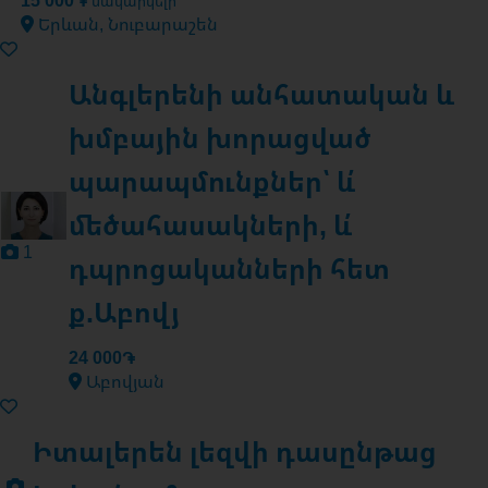
15 000֏
սակարկելի
Երևան, Նուբարաշեն
Անգլերենի անհատական և
խմբային խորացված
պարապմունքներ՝ և՛
մեծահասակների, և՛
1
դպրոցականների հետ
ք.Աբովյ
24 000֏
Աբովյան
Իտալերեն լեզվի դասընթաց