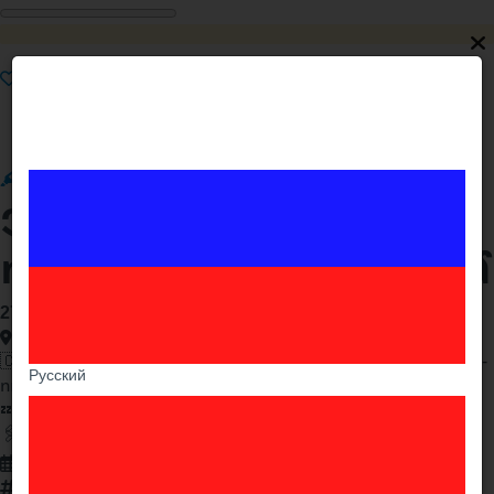
Ընդգծել
Ամրացնել
Շտապ
Premium
VIP
Չինարեն լեզվի
դասընթաց Երևանում
27 000֏
Երևան , Կենտրոն
🇨🇳Սովորիր Չինարեն 𝗔𝗥𝗧 𝗛𝗢𝗨𝗦𝗘 𝗹𝗮𝗻𝗴𝘂𝗮𝗴𝗲 𝗰𝗲𝗻𝘁𝗲𝗿-
Русский
ում անհատական և խմբային տարբերակով։
💤Տրամադրում ենք անհրաժեշտ բոլոր նյութերը 📑
🖇️Դուք ունեք ԱՆՎՃԱՐ մեկ դասի հնարավորություն:
01.07.2026
55022