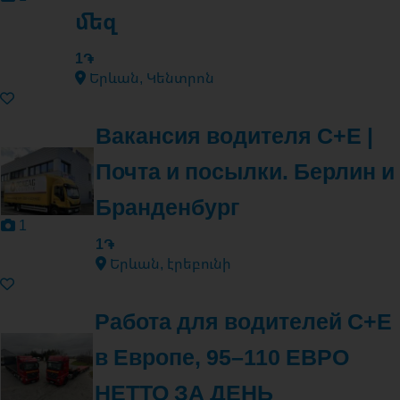
մեզ
1֏
Երևան, Կենտրոն
Вакансия водителя C+E |
Почта и посылки. Берлин и
Бранденбург
1
1֏
Երևան, էրեբունի
Работа для водителей C+E
в Европе, 95–110 ЕВРО
НЕТТО ЗА ДЕНЬ