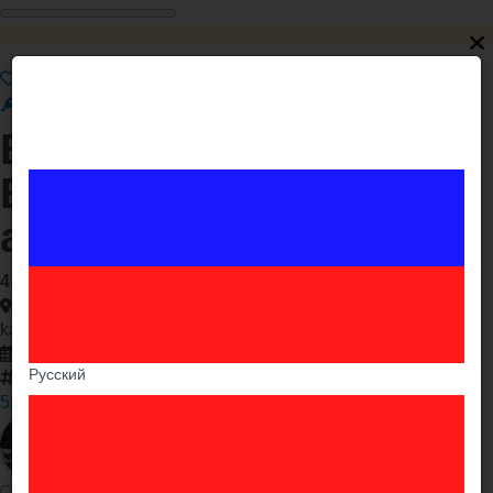
Ընդգծել
Ամրացնել
Շտապ
Premium
VIP
Bernapoxdrum
Erevanum tam guyq Ev
ayl apranqner
4 500֏
,
սակարկելի
Երևան , Մալաթիա Սեբաստիա
katarům enq bernapoxdrum Erevanum unenq banvorner
17.12.2025
Русский
50941
532 / այսօր 3