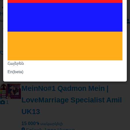
Hayk Mxitaryan
անհատ
iVi.am -ում է՝ 17. 12. 2025
Զանգահարել
Հիմնական
Գրել Հեղինակին
Հայտարարություններ
Նմանատիպ Հայտարարություններ
Խանութներ
No#1 genuine Amil baba
Հայերեն
Ծառայություններ
En(beta)
Naraaz Mehboob Manto
MeinNo#1 Qadmon Mein |
LoveMarriage Specialist Amil
1
UK13
15 000֏
սակարկելի
Երևան, Նորք Մարաշ