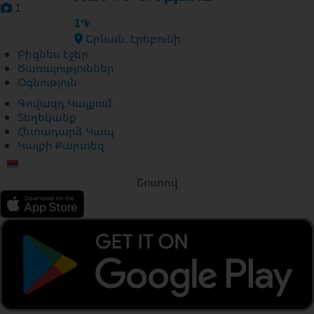
1
1֏
Երևան, էրեբունի
Բիզնես էջեր
Ծառայություններ
Օգնություն
Գովազդ Կայքում
Տեղեկանք
Հետադարձ Կապ
Կայքի Քարտեզ
Շուտով