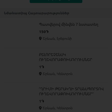
Նմանատիպ Հայտարարություններ
Պատվերով մինվեն 7 նստատեղ
150֏
Երևան, էրեբունի
ԲԵԼՈՐԵՉԵՆՍԿ
ՈՒՂԵՎՈՐԱՓՈԽԱԴՐՈՒՄՆԵՐ
1֏
Երևան, Կենտրոն
"ՂՐԻՄԻ ԹԵՐԱԿՂԻ ՏՐԱՆՍՊՈՐՏՈՎ
ՈՒՂԵՎՈՐԱՓՈԽԱԴՐՈՒՄՆԵՐ"
1֏
Երևան, Կենտրոն