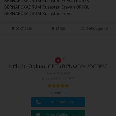
BERNAPOXADRUM Rusastan Erevan KURSK
BERNAPOXADRUM Rusastan Erevan ORYOL
BERNAPOXADRUM Rusastan Ereva
02.07.2020
13436
2669 / այսօր 2
ԵՐևԱՆ Օդեսա ՈՒՂևՈՐԱՓՈԽԱԴՐՈՒՄ
Կազմակերպություն
iVi.am -ում է՝ 04. 06. 2017
2 կարծիք
Զանգահարել
Գրել Հեղինակին