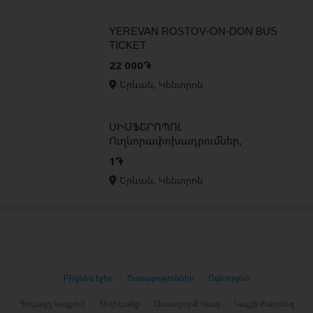
YEREVAN ROSTOV-ON-DON BUS
TICKET
22 000֏
Երևան, Կենտրոն
ՍԻՄՖԵՐՈՊՈԼ
Ուղևորափոխադրումներ,
Simferopol uxevorapoxadrumner
1֏
Երևան, Կենտրոն
Բիզնես էջեր
Ծառայություններ
Օգնություն
Գովազդ Կայքում
Տեղեկանք
Հետադարձ Կապ
Կայքի Քարտեզ