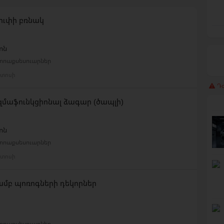
ւփի բռնակ
ոն
վտոաքսեսուարներ
ստոսի
Դժ
մաֆունկցիոնալ ձագար (ծապլի)
ոն
վտոաքսեսուարներ
ստոսի
ամբ պոռոգների դեկորներ
վտոաքսեսուարներ