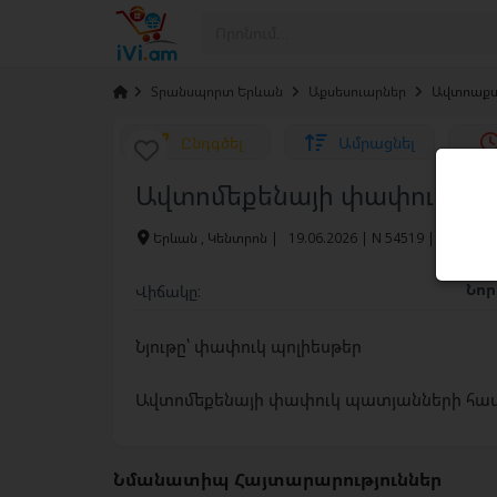
›
Տրանսպորտ Երևան
›
Աքսեսուարներ
›
Ավտոաքս
Ընդգծել
Ամրացնել
Ավտոմեքենայի փափուկ պա
Երևան , Կենտրոն
|
19.06.2026 | N 54519 |
239 /
Նո
Վիճակը:
Նյութը՝ փափուկ պոլիեսթեր
Ավտոմեքենայի փափուկ պատյանների հավ
Նմանատիպ Հայտարարություններ