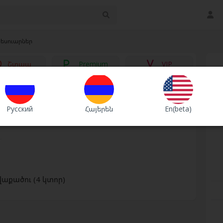
եսուարներ
Շտապ
Premium
VIP
տյանների հավաքածու (4 կտոր)
 այսօր 1
Русский
Հայերեն
En(beta)
ր
աքածու (4 կտոր)