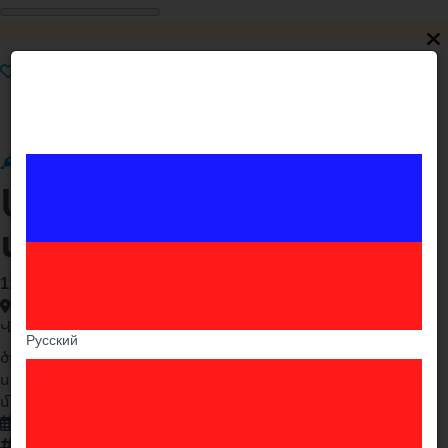
Ընդգծել
Ամրացնել
Շտապ
Premium
VIP
Աթոռ ծալվող
մետաղական
11 000֏
Երևան , Շենգավիթ
Վիճակը:
Նոր
Русский
ծալվող աթոռ
սև գույն
մետաղական
08.06.2025
41981