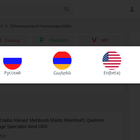
ւմ
›
Շինարարական ծառայություններ
Շտապ
Premium
VIP
անձնատների կառւցում
Русский
Հայերեն
En(beta)
ռւցում
il baba Naraaz Mehboob Manto MeinNo#1 Qadmon
age Specialist Amil UK8
ելի