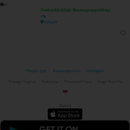
Սանտեխնիկի Ծառայություններ
1֏
Երևան
Բիզնես էջեր
Ծառայություններ
Օգնություն
Գովազդ Կայքում
Տեղեկանք
Հետադարձ Կապ
Կայքի Քարտեզ
Շուտով