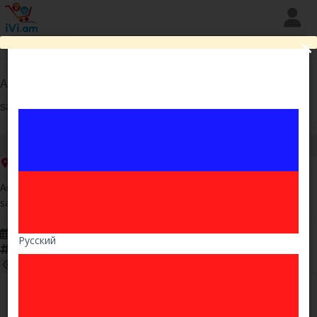
Ընդգծել
Ամրացնել
Շտապ
Premium
VIP
Հայտարարություններ
Խանութներ
Arajarkum enq santexnikakan carayutyunner. Katarum enq
Ծառայություններ
santexnikayi het kap
10֏
Երևան , Քանաքեռ Զեյթուն
Arajarkum enq santexnikakan carayutyunner. Katarum enq
santexnikayi het kapvac cankacac ashxatanq sexm jamketum
29.11.2018
Русский
9065
3133 / այսօր 1