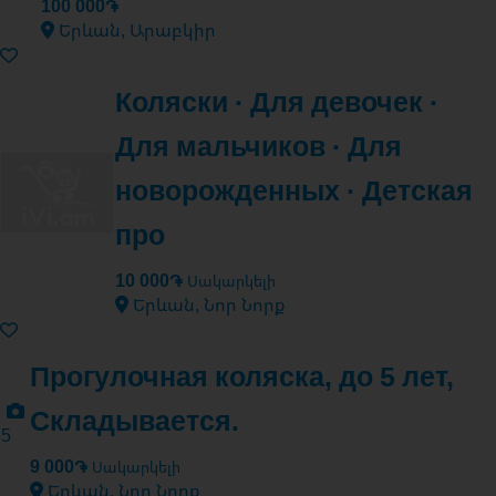
100 000֏
Երևան, Արաբկիր
Коляски · Для девочек ·
Для мальчиков · Для
новорожденных · Детская
про
10 000֏
Սակարկելի
Երևան, Նոր Նորք
Прогулочная коляска, до 5 лет,
Складывается.
5
9 000֏
Սակարկելի
Երևան, Նոր Նորք