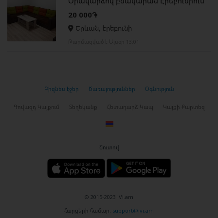
Օրավարձով բնակարան Էրեբունիում
20 000֏
Երևան, էրեբունի
Թարմացված է Այսօր 13:01
Բիզնես էջեր
Ծառայություններ
Օգնություն
Գովազդ Կայքում
Տեղեկանք
Հետադարձ Կապ
Կայքի Քարտեզ
Շուտով
© 2015-2023 iVi.am
Հարցերի համար:
support@ivi.am